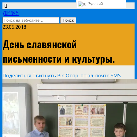
Русский
УОР № 5
23.05.2018
День славянской
письменности и культуры.
Поделиться
Твитнуть
Pin
Отпр. по эл. почте
SMS