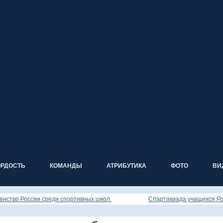
ОРДОСТЬ
КОМАНДЫ
АТРИБУТИКА
ФОТО
ВИ
енство России среди спортивных школ.
Спартакиада учащихся Ро