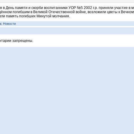
я в День памяти и скорби воспитанники УОР №5 2002 г.р. приняли участие в м
ённом погибшим в Великой Отечественной войне, возложили цветы к Вечном
или память погибших Минутой молчания.
а:
Новости
нтарии запрещены.