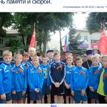
нь памяти и скорби.
Опубликовано
22.06.2015
|
Автор:
У
Фото