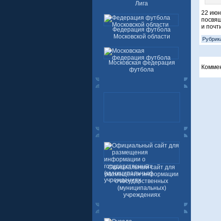
Лига
22 июн
посвящ
и почт
Федерация футбола
Московской области
Рубрик
Московская федерация
Комме
футбола
Официальный сайт для
размещения информации
о государственных
(муниципальных)
учреждениях