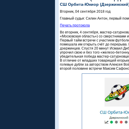
СШ Орбита-Юниор (Дзержинский) –
Вторник, 04 сентября 2018 год
Главный судья: Силин Антон, первый пом
Печать протокола
Во вторник, 4 сентября, мастер-сатурнов
«Московская область») со сверстниками
Первый тайм встречи с участием футболи
помешала им открыть счёт до перерыва.
дзержинцев. Спустя 20 минут Исмаил Диб
упрочил свою и без того «железо-бетонн
убедительная победа мастер-сатурновце
В отличие от младших товарищей егорьев
голевые дубли за авторством Алексея В
второй половине встречи Максим Сафоно