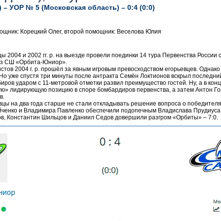
 УОР № 5 (Московская область) – 0:4 (0:0)
ощник: Корецкий Олег, второй помощник: Веселова Юлия
цы 2004 и 2002 гг. р. на выезде провели поединки 14 тура Первенства России
 из СШ «Орбита-Юниор».
стов 2004 г. р. прошёл за явным игровым превосходством егорьевцев. Однако
 Но уже спустя три минуты после антракта Семён Локтионов вскрыл послед
иров ударом с 11-метровой отметки развил преимущество гостей. Ну, а в кон
ую» лидирующую позицию в споре бомбардиров первенства, а затем Антон Горб
в.
цы на два года старше не стали откладывать решение вопроса о победителя
ойченко и Владимира Павленко обеспечили подопечным Владислава Прудиуса 
в, Константин Шильцов и Даниил Седов довершили разгром «Орбиты» – 7:0.