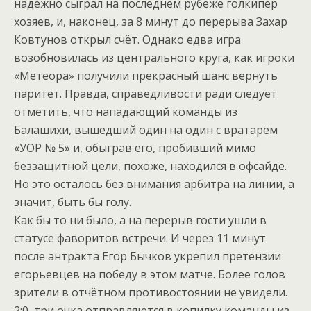
надёжно сыграл на последнем рубеже голкипер
хозяев, и, наконец, за 8 минут до перерыва Захар
Ковтунов открыл счёт. Однако едва игра
возобновилась из центрального круга, как игроки
«Метеора» получили прекрасный шанс вернуть
паритет. Правда, справедливости ради следует
отметить, что нападающий команды из
Балашихи, вышедший один на один с вратарём
«УОР № 5» и, обыграв его, пробивший мимо
беззащитной цели, похоже, находился в офсайде.
Но это осталось без внимания арбитра на линии, а
значит, быть бы голу.
Как бы то ни было, а на перерыв гости ушли в
статусе фаворитов встречи. И через 11 минут
после антракта Егор Бычков укрепил претензии
егорьевцев на победу в этом матче. Более голов
зрители в отчётном противостоянии не увидели.
2:0, три очка отправляются в копилку команды из