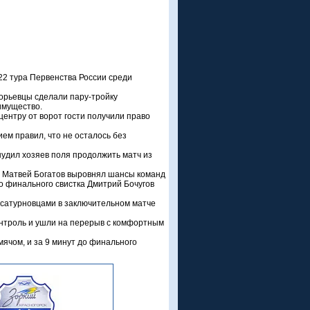
 22 тура Первенства России среди
егорьевцы сделали пару-тройку
еимущество.
центру от ворот гости получили право
ием правил, что не осталось без
нудил хозяев поля продолжить матч из
те Матвей Богатов выровнял шансы команд
до финального свистка Дмитрий Бочугов
-сатурновцами в заключительном матче
онтроль и ушли на перерыв с комфортным
ячом, и за 9 минут до финального