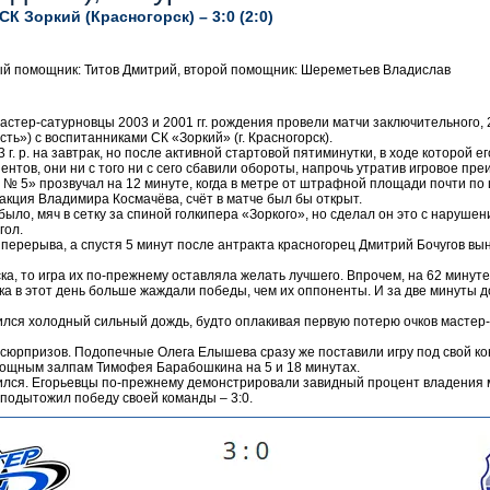
К Зоркий (Красногорск) – 3:0 (2:0)
вый помощник: Титов Дмитрий, второй помощник: Шереметьев Владислав
 мастер-сатурновцы 2003 и 2001 гг. рождения провели матчи заключительного,
ть») с воспитанниками СК «Зоркий» (г. Красногорск).
 г. р. на завтрак, но после активной стартовой пятиминутки, в ходе которой 
нтов, они ни с того ни с сего сбавили обороты, напрочь утратив игровое пр
 № 5» прозвучал на 12 минуте, когда в метре от штрафной площади почти по 
акция Владимира Космачёва, счёт в матче был бы открыт.
было, мяч в сетку за спиной голкипера «Зоркого», но сделал он это с нарушен
гол.
 перерыва, а спустя 5 минут после антракта красногорец Дмитрий Бочугов вы
ска, то игра их по-прежнему оставляла желать лучшего. Впрочем, на 62 мину
рска в этот день больше жаждали победы, чем их оппоненты. И за две минуты 
ился холодный сильный дождь, будто оплакивая первую потерю очков мастер
 сюрпризов. Подопечные Олега Елышева сразу же поставили игру под свой к
мощным залпам Тимофея Барабошкина на 5 и 18 минутах.
ился. Егорьевцы по-прежнему демонстрировали завидный процент владения м
подытожил победу своей команды – 3:0.