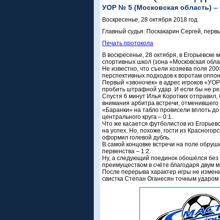
УОР № 5 (Московская область) – С
Воскресенье, 28 октября 2018 год
Главный судья: Поскакарин Сергей, пер
Печать протокола
В воскресенье, 28 октября, в Егорьевске
спортивных школ (зона «Московская облас
Не известно, что съели хозяева поля 2003
перспективных подходов к воротам оппоне
Первый «звоночек» в адрес игроков «УОР
пробить штрафной удар. И если бы не ре
Спустя 6 минут Илья Коротких отправил, 
внимания арбитра встречи, отменившего 
«Баранки» на табло провисели вплоть до
центрального круга – 0:1.
Что же касается футболистов из Егорьев
на успех. Но, похоже, гости из Красного
оформил голевой дубль.
В самой концовке встречи на поле обруш
первенства – 1:2.
Ну, а следующий поединок обошёлся без
преимуществом в счёте благодаря двум 
После перерыва характер игры не измен
свистка Степан Оганесян точным ударом 