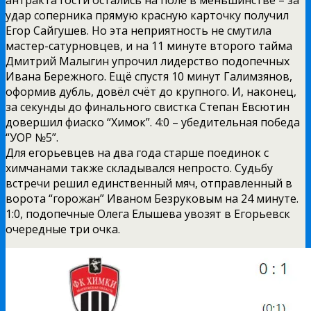
антракта гости остались на поле в меньшинстве – за
удар соперника прямую красную карточку получил
Егор Сайгушев. Но эта неприятность не смутила
мастер-сатурновцев, и на 11 минуте второго тайма
Дмитрий Малыгин упрочил лидерство подопечных
Ивана Бережного. Ещё спустя 10 минут Галимзянов,
оформив дубль, довёл счёт до крупного. И, наконец,
за секунды до финального свистка Степан Евсютин
довершил фиаско “Химок”. 4:0 – убедительная победа
“УОР №5”.
Для егорьевцев на два года старше поединок с
химчанами также складывался непросто. Судьбу
встречи решил единственный мяч, отправленный в
ворота “горожан” Иваном Безруковым на 24 минуте.
1:0, подопечные Олега Елышева увозят в Егорьевск
очередные три очка.