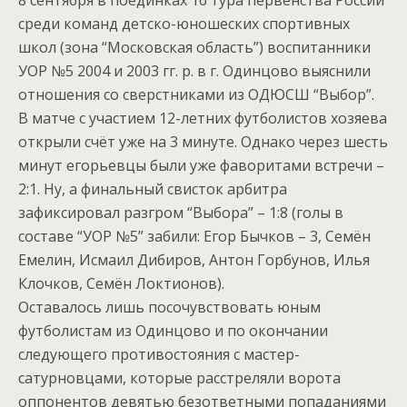
8 сентября в поединках 16 тура первенства России
среди команд детско-юношеских спортивных
школ (зона “Московская область”) воспитанники
УОР №5 2004 и 2003 гг. р. в г. Одинцово выяснили
отношения со сверстниками из ОДЮСШ “Выбор”.
В матче с участием 12-летних футболистов хозяева
открыли счёт уже на 3 минуте. Однако через шесть
минут егорьевцы были уже фаворитами встречи –
2:1. Ну, а финальный свисток арбитра
зафиксировал разгром “Выбора” – 1:8 (голы в
составе “УОР №5” забили: Егор Бычков – 3, Семён
Емелин, Исмаил Дибиров, Антон Горбунов, Илья
Клочков, Семён Локтионов).
Оставалось лишь посочувствовать юным
футболистам из Одинцово и по окончании
следующего противостояния с мастер-
сатурновцами, которые расстреляли ворота
оппонентов девятью безответными попаданиями