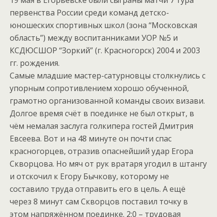
19 мая в Егорьевске были сыграны матчи 7 тура
первенства России среди команд детско-
юношеских спортивных школ (зона “Московская
область”) между воспитанниками УОР №5 и
КСДЮСШОР “Зоркий” (г. Красногорск) 2004 и 2003
гг. рождения.
Самые младшие мастер-сатурновцы столкнулись с
упорным сопротивлением хорошо обученной,
грамотно организованной команды своих визави.
Долгое время счёт в поединке не был открыт, в
чём немалая заслуга голкипера гостей Дмитрия
Евсеева. Вот и на 48 минуте он почти спас
красногорцев, отразив опаснейший удар Егора
Скворцова. Но мяч от рук вратаря угодил в штангу
и отскочил к Егору Бычкову, которому не
составило труда отправить его в цель. А ещё
через 8 минут сам Скворцов поставил точку в
этом напряжённом поединке. 2:0 – трудовая