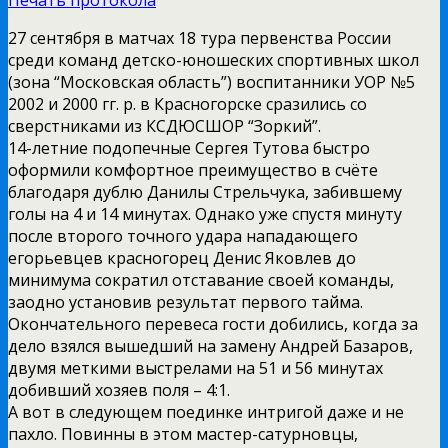
Печать протокола
27 сентября в матчах 18 тура первенства России
среди команд детско-юношеских спортивных школ
(зона “Московская область”) воспитанники УОР №5
2002 и 2000 гг. р. в Красногорске сразились со
сверстниками из КСДЮСШОР “Зоркий”.
14-летние подопечные Сергея Тутова быстро
оформили комфортное преимущество в счёте
благодаря дублю Данилы Стрельчука, забившему
голы на 4 и 14 минутах. Однако уже спустя минуту
после второго точного удара нападающего
егорьевцев красногорец Денис Яковлев до
минимума сократил отставание своей команды,
заодно установив результат первого тайма.
Окончательного перевеса гости добились, когда за
дело взялся вышедший на замену Андрей Базаров,
двумя меткими выстрелами на 51 и 56 минутах
добивший хозяев поля – 4:1.
А вот в следующем поединке интригой даже и не
пахло. Повинны в этом мастер-сатурновцы,