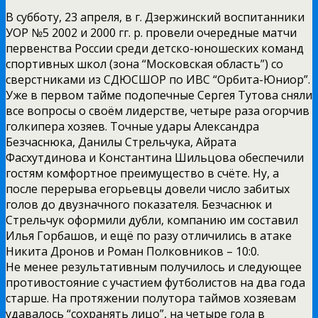
В субботу, 23 апреля, в г. Дзержинский воспитанники
УОР №5 2002 и 2000 гг. р. провели очередные матчи
первенства России среди детско-юношеских команд
спортивных школ (зона “Московская область”) со
сверстниками из СДЮСШОР по ИВС “Орбита-Юниор”.
Уже в первом тайме подопечные Сергея Тутова сняли
все вопросы о своём лидерстве, четыре раза огорчив
голкипера хозяев. Точные удары Александра
Безчаснюка, Данилы Стрельчука, Айрата
Фасхутдинова и Константина Шильцова обеспечили
гостям комфортное преимущество в счёте. Ну, а
после перерыва егорьевцы довели число забитых
голов до двузначного показателя. Безчаснюк и
Стрельчук оформили дубли, компанию им составил
Илья Горбашов, и ещё по разу отличились в атаке
Никита Дронов и Роман Полковников – 10:0.
Не менее результативным получилось и следующее
противостояние с участием футболистов на два года
старше. На протяжении полутора таймов хозяевам
удавалось “сохранять лицо”, на четыре гола в