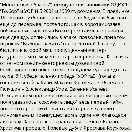
“Московская область”) между воспитанниками ОДЮСШ
“Выбор” и УОР №5 2001 и 1999 гг. рождения. В поединке
15-летних футболистов вопрос о победителе был снят
ещё до перерыва, после того, как в воротах хозяев
побывало четыре мяча.Во втором тайме егорьевцы
ещё дважды отличились в атаке, позволив, при этом,
игрокам “Выбора” забить “гол престижа”. К слову, это
был лишь второй мяч, пропущенный мастер-
сатурновцами с момента старта первенства. Кстати, в
отчётном поединке егорьевцы довели свой
бомбардирский показатель в текущем турнире до ста
голов. 6:1, убедительная победа “УОР №5” (голы в
составе гостей забили: Максим Костяев – 2, Вячеслав
Галушин – 2, Александр Ухов, Евгений Усачёв).
В следующем противостоянии игрового дня хозяевам
поля удавалось “сохранять лицо” весь первый тайм,
после которого футболисты из Егорьевска вели с
минимальным преимуществом в один мяч благодаря
автоголу. Зато после антракта подопечных Романа
Христича прорвало. Голевые дубли Ярослава Кружкова,