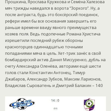
Прошкина, Ярослава Кружкова и Семёна Халезова
мяч трижды наведался в ворота “Зоркого”. Ну, а
после антракта, будь это боксёрский поединок,
рефери имел бы все основания завершить его
раньше времени ввиду явного преимущества
хозяев поля. Ведь подопечные Романа Христича
изрешетили последний рубеж обороны
красногорцев одиннадцатью точными
попаданиями мяча в цель. Хет-трик занёс в свой
бомбардирский актив Данил Миссуренко, дубль на
счету Александра Оленёва, авторами ещё шести
голов стали Константин Антонец, Тимур
Джабаров, Александр Зубков, Максим Ларионов,
Владислав Сыроватень и Дмитрий Балакин – 14:0