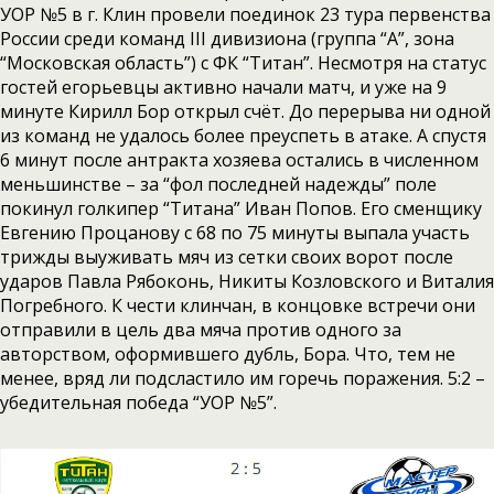
УОР №5 в г. Клин провели поединок 23 тура первенства
России среди команд III дивизиона (группа “А”, зона
“Московская область”) с ФК “Титан”. Несмотря на статус
гостей егорьевцы активно начали матч, и уже на 9
минуте Кирилл Бор открыл счёт. До перерыва ни одной
из команд не удалось более преуспеть в атаке. А спустя
6 минут после антракта хозяева остались в численном
меньшинстве – за “фол последней надежды” поле
покинул голкипер “Титана” Иван Попов. Его сменщику
Евгению Процанову с 68 по 75 минуты выпала участь
трижды выуживать мяч из сетки своих ворот после
ударов Павла Рябоконь, Никиты Козловского и Виталия
Погребного. К чести клинчан, в концовке встречи они
отправили в цель два мяча против одного за
авторством, оформившего дубль, Бора. Что, тем не
менее, вряд ли подсластило им горечь поражения. 5:2 –
убедительная победа “УОР №5”.