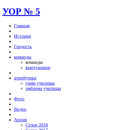
УОР № 5
Главная
История
Гордость
команды
команды
выпускники
атрибутика
гимн училища
эмблема училища
Фото
Видео
Архив
Сезон 2018