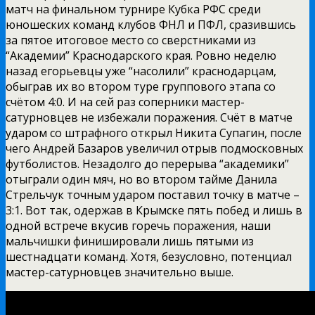
матч на финальном турнире Кубка РФС среди
юношеских команд клубов ФНЛ и ПФЛ, сразившись
за пятое итоговое место со сверстниками из
“Академии” Краснодарского края. Ровно неделю
назад егорьевцы уже “насолили” краснодарцам,
обыграв их во втором туре группового этапа со
счётом 4:0. И на сей раз соперники мастер-
сатурновцев не избежали поражения. Счёт в матче
ударом со штрафного открыл Никита Супагин, после
чего Андрей Базаров увеличил отрыв подмосковных
футболистов. Незадолго до перерыва “академики”
отыграли один мяч, но во втором тайме Данила
Стрельчук точным ударом поставил точку в матче –
3:1. Вот так, одержав в Крымске пять побед и лишь в
одной встрече вкусив горечь поражения, наши
мальчишки финишировали лишь пятыми из
шестнадцати команд. Хотя, безусловно, потенциал
мастер-сатурновцев значительно выше.