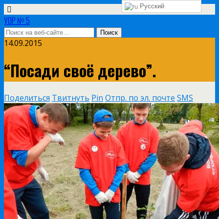
Русский
УОР № 5
14.09.2015
“Посади своё дерево”.
Поделиться
Твитнуть
Pin
Отпр. по эл. почте
SMS