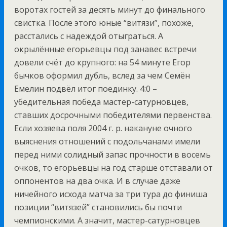
воротах гостей за десять минут до финального
свистка. После этого юные “витязи”, похоже,
расстались с надеждой отыграться. А
окрылённые егорьевцы под занавес встречи
довели счёт до крупного: на 54 минуте Егор
бычков оформил дубль, вслед за чем Семён
Емелин подвёл итог поединку. 4:0 –
убедительная победа мастер-сатурновцев,
ставших досрочными победителями первенства.
Если хозяева поля 2004 г. р. накануне очного
выяснения отношений с подольчанами имели
перед ними солидный запас прочности в восемь
очков, то егорьевцы на год старше отставали от
оппонентов на два очка. И в случае даже
ничейного исхода матча за три тура до финиша
позиции “витязей” становились бы почти
чемпионскими. А значит, мастер-сатурновцев