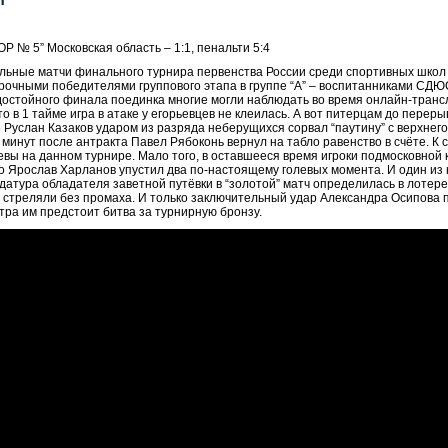
 № 5” Московская область – 1:1, пенальти 5:4
ьные матчи финального турнира первенства России среди спортивных школ (иг
рочными победителями группового этапа в группе “А” – воспитанниками СДЮС
достойного финала поединка многие могли наблюдать во время онлайн-трансл
 что в 1 тайме игра в атаке у егорьевцев не клеилась. А вот питерцам до пер
Руслан Казаков ударом из разряда неберущихся сорвал “паутину” с верхнего 
минут после антракта Павел Рябоконь вернул на табло равенство в счёте. К с
вы на данном турнире. Мало того, в оставшееся время игроки подмосковной
ко Ярослав Харланов упустил два по-настоящему голевых момента. И один из 
ндидатура обладателя заветной путёвки в “золотой” матч определилась в лоте
стреляли без промаха. И только заключительный удар Александра Осипова при
тра им предстоит битва за турнирную бронзу.