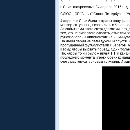
г. Сочи, воскресенье, 24 апреля 2016 год.
СДЮСШОР “Зенит” Санкт-Петербург – “УОР
4 апреля в Сочи были сыграны полуфинал
мастер-сатурновцы сразились с безогово
За событиями этого сверхдраматичного, 
тех, кто не смог этого сделать, отметим,
рубеж обороны оппонентов: на 23 минуте 
Но наши парни не пали духом. И спустя 8 
пропущенный футболистами с берегов Не
к тому, чтобы вырвать победу. Один толь
Но, как бы то ни было – ничья 1:1, и ка
последнего момента игроки обеих команд 
счёту мастер-сатурновцы уступили. И зав