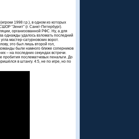
роки 1998 г.р.), в одном из которых
ШОР “Зенит” (г. Санкт-Петербург).
яции, организованной РФС. Ну, а для
ерыва однажды удалось взломать последний
угла мастер-сатурновских ворот.
лову, это был лишь второй гол,
 команды были намного ближе соперников
них – на последних секундах встречи.
рее пробития послематчевых пенальти. До
шёлся в штангу. 4:5, не по игре, но по